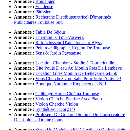
Annonce :
Boulanger
Annonce :
Vendeuse
Annonce :
Pâtissier
Annonce :
Recherche Distributeur(trice) D'imprimés
Publicitaires Toulouse Sud
Annonce :
Table De Séjour
Annonce :
Thermomix Tm5 Vorwerk
Annonce :
Rafraîchisseur D'air - Ioniseur Blyss
Annonce :
Peintre-calligraphe, Région De Toulouse
Annonce :
Sens & Jardin Paysagiste
Annonce :
Location Chambre - Studio à Tournefeuille
Annonce :
Gite Poule D'eau Au Moulin Près De Lembeye
Annonce :
Location Gîtes Moulin De Bellegarde 64350
Annonce :
Vous Cherchez Une Salle Pour Votre Activité !
Annonce :
Boutique Narbonne Emplacement N°1
Annonce :
Calibrage Home Cinéma Toulouse
Annonce :
Violon Cherche Pianiste Avec Piano
Annonce :
Violon Cherche Violon
Annonce :
Synthétiseur Korg I4s
Annonce :
Profeseur De Guitare Diplômé Du Conservatoire
De Toulouse Donne Cours
Annonce :
Stage De Modelage Et D'émaillage De Bols Faits