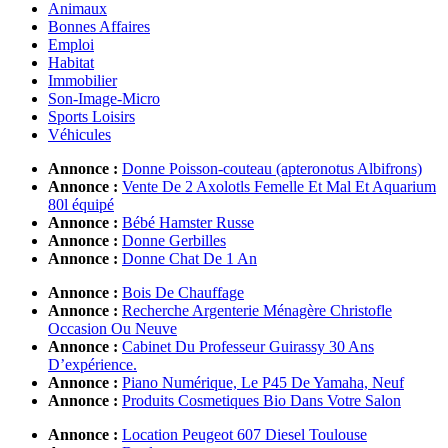
Animaux
Bonnes Affaires
Emploi
Habitat
Immobilier
Son-Image-Micro
Sports Loisirs
Véhicules
Annonce :
Donne Poisson-couteau (apteronotus Albifrons)
Annonce :
Vente De 2 Axolotls Femelle Et Mal Et Aquarium
80l équipé
Annonce :
Bébé Hamster Russe
Annonce :
Donne Gerbilles
Annonce :
Donne Chat De 1 An
Annonce :
Bois De Chauffage
Annonce :
Recherche Argenterie Ménagère Christofle
Occasion Ou Neuve
Annonce :
Cabinet Du Professeur Guirassy 30 Ans
D’expérience.
Annonce :
Piano Numérique, Le P45 De Yamaha, Neuf
Annonce :
Produits Cosmetiques Bio Dans Votre Salon
Annonce :
Location Peugeot 607 Diesel Toulouse