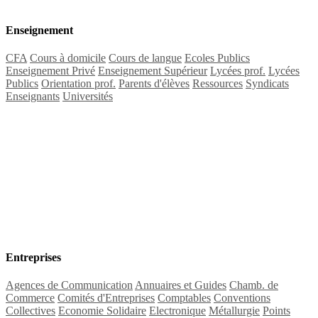
Enseignement
CFA
Cours à domicile
Cours de langue
Ecoles Publics
Enseignement Privé
Enseignement Supérieur
Lycées prof.
Lycées
Publics
Orientation prof.
Parents d'élèves
Ressources
Syndicats
Enseignants
Universités
Entreprises
Agences de Communication
Annuaires et Guides
Chamb. de
Commerce
Comités d'Entreprises
Comptables
Conventions
Collectives
Economie Solidaire
Electronique
Métallurgie
Points