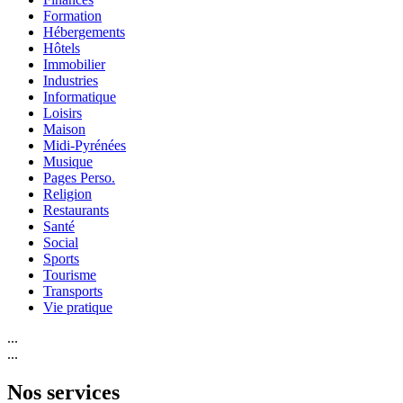
Formation
Hébergements
Hôtels
Immobilier
Industries
Informatique
Loisirs
Maison
Midi-Pyrénées
Musique
Pages Perso.
Religion
Restaurants
Santé
Social
Sports
Tourisme
Transports
Vie pratique
...
...
Nos services