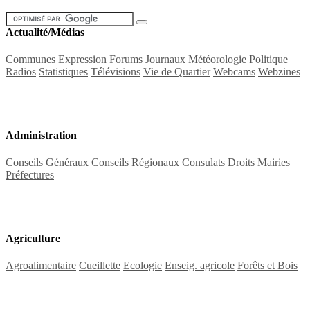
Actualité/Médias
Communes
Expression
Forums
Journaux
Météorologie
Politique
Radios
Statistiques
Télévisions
Vie de Quartier
Webcams
Webzines
Administration
Conseils Généraux
Conseils Régionaux
Consulats
Droits
Mairies
Préfectures
Agriculture
Agroalimentaire
Cueillette
Ecologie
Enseig. agricole
Forêts et Bois