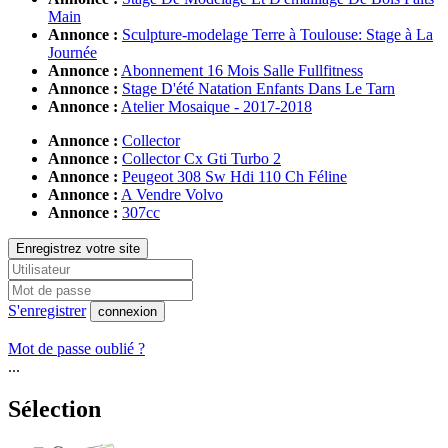
Main
Annonce :
Sculpture-modelage Terre à Toulouse: Stage à La
Journée
Annonce :
Abonnement 16 Mois Salle Fullfitness
Annonce :
Stage D'été Natation Enfants Dans Le Tarn
Annonce :
Atelier Mosaique - 2017-2018
Annonce :
Collector
Annonce :
Collector Cx Gti Turbo 2
Annonce :
Peugeot 308 Sw Hdi 110 Ch Féline
Annonce :
A Vendre Volvo
Annonce :
307cc
Enregistrez votre site
S'enregistrer
connexion
Mot de passe oublié ?
...
Sélection