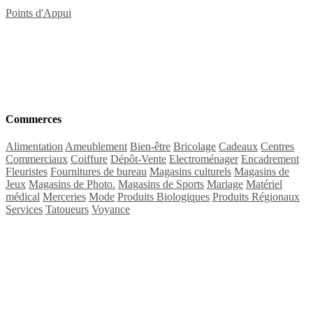
Points d'Appui
Commerces
Alimentation
Ameublement
Bien-être
Bricolage
Cadeaux
Centres
Commerciaux
Coiffure
Dépôt-Vente
Electroménager
Encadrement
Fleuristes
Fournitures de bureau
Magasins culturels
Magasins de
Jeux
Magasins de Photo.
Magasins de Sports
Mariage
Matériel
médical
Merceries
Mode
Produits Biologiques
Produits Régionaux
Services
Tatoueurs
Voyance