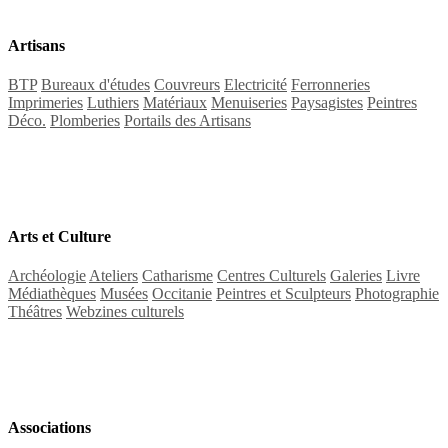
Artisans
BTP
Bureaux d'études
Couvreurs
Electricité
Ferronneries
Imprimeries
Luthiers
Matériaux
Menuiseries
Paysagistes
Peintres
Déco.
Plomberies
Portails des Artisans
Arts et Culture
Archéologie
Ateliers
Catharisme
Centres Culturels
Galeries
Livre
Médiathèques
Musées
Occitanie
Peintres et Sculpteurs
Photographie
Théâtres
Webzines culturels
Associations