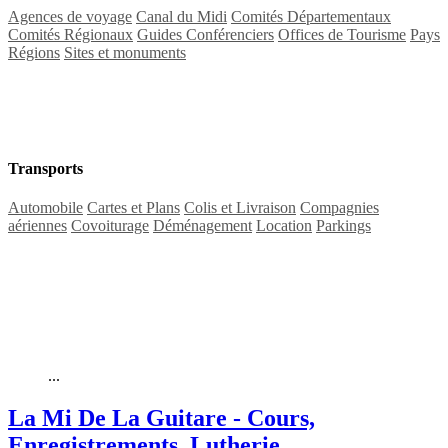
Agences de voyage
Canal du Midi
Comités Départementaux
Comités Régionaux
Guides Conférenciers
Offices de Tourisme
Pays
Régions
Sites et monuments
Transports
Automobile
Cartes et Plans
Colis et Livraison
Compagnies
aériennes
Covoiturage
Déménagement
Location
Parkings
...
La Mi De La Guitare - Cours,
Enregistrements, Lutherie