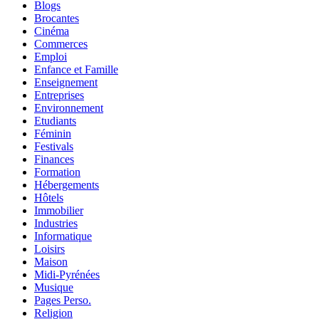
Blogs
Brocantes
Cinéma
Commerces
Emploi
Enfance et Famille
Enseignement
Entreprises
Environnement
Etudiants
Féminin
Festivals
Finances
Formation
Hébergements
Hôtels
Immobilier
Industries
Informatique
Loisirs
Maison
Midi-Pyrénées
Musique
Pages Perso.
Religion