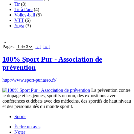
Tir
(8)
Tir à l’arc
(4)
Volley-ball
(5)
VTT
(6)
Yoga
(3)
...
Pages:
[ › ]
[ » ]
100% Sport Pur - Association de
prévention
http://www.sport-pur.asso.fr/
La prévention contre
le dopage et les jeunes, sportifs ou non, des expositions avec
conférences et débats avec des médecins, des sportifs de haut niveau
et des personnalités du monde sportif.
Sports
Écrire un avis
Noter