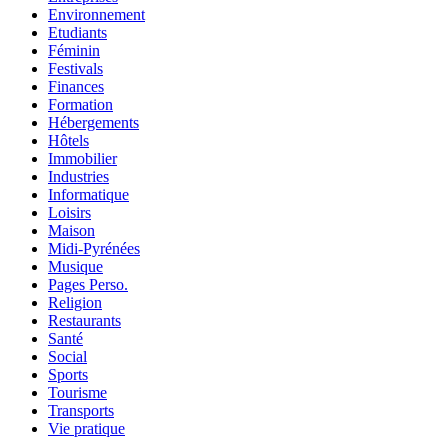
Environnement
Etudiants
Féminin
Festivals
Finances
Formation
Hébergements
Hôtels
Immobilier
Industries
Informatique
Loisirs
Maison
Midi-Pyrénées
Musique
Pages Perso.
Religion
Restaurants
Santé
Social
Sports
Tourisme
Transports
Vie pratique