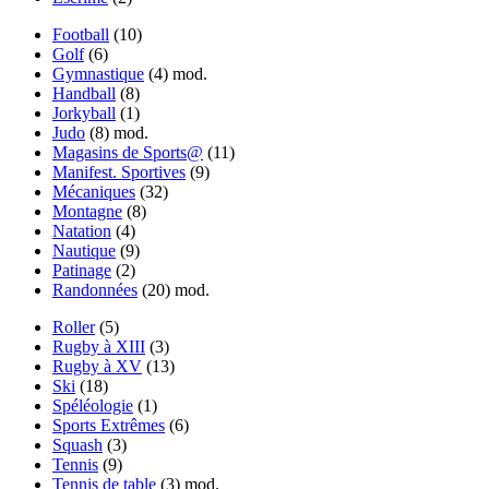
Football
(10)
Golf
(6)
Gymnastique
(4)
mod.
Handball
(8)
Jorkyball
(1)
Judo
(8)
mod.
Magasins de Sports@
(11)
Manifest. Sportives
(9)
Mécaniques
(32)
Montagne
(8)
Natation
(4)
Nautique
(9)
Patinage
(2)
Randonnées
(20)
mod.
Roller
(5)
Rugby à XIII
(3)
Rugby à XV
(13)
Ski
(18)
Spéléologie
(1)
Sports Extrêmes
(6)
Squash
(3)
Tennis
(9)
Tennis de table
(3)
mod.