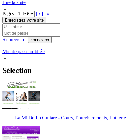
Lire la suite
...
Pages:
[ › ]
[ » ]
Enregistrez votre site
S'enregistrer
connexion
Mot de passe oublié ?
...
Sélection
La Mi De La Guitare - Cours, Enregistrements, Lutherie