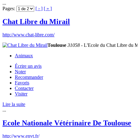
...
Pages:
[ › ]
[ » ]
Chat Libre du Mirail
http://www.chat-libre.com/
Toulouse
31058
- L'Ecole du Chat Libre du Mira
Animaux
Écrire un avis
Noter
Recommander
Favoris
Contacter
Visiter
Lire la suite
...
Ecole Nationale Vétérinaire De Toulouse
http://www.envt.fr/