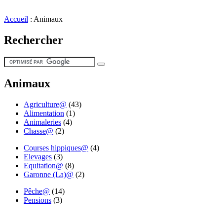
Accueil
:
Animaux
Rechercher
Animaux
Agriculture@
(43)
Alimentation
(1)
Animaleries
(4)
Chasse@
(2)
Courses hippiques@
(4)
Elevages
(3)
Equitation@
(8)
Garonne (La)@
(2)
Pêche@
(14)
Pensions
(3)