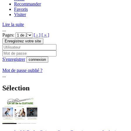
Recommander
Favoris
Visiter
Lire la suite
...
Pages:
[ › ]
[ » ]
Enregistrez votre site
S'enregistrer
connexion
Mot de passe oublié ?
...
Sélection