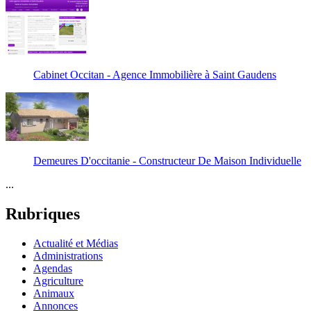
Cabinet Occitan - Agence Immobilière à Saint Gaudens
Demeures D'occitanie - Constructeur De Maison Individuelle
...
Rubriques
Actualité et Médias
Administrations
Agendas
Agriculture
Animaux
Annonces