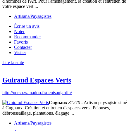
d'hommes de l'Art. Pour l'aménagement, la creation et l'entretien de
votre espace vert ...
Artisans/Paysagistes
Écrire un avis
Noter
Recommander
Favoris
Contacter
Visiter
Lire la suite
...
Guiraud Espaces Verts
http://perso.wanadoo.fr/denisaujardin/
Cugnaux
31270
- Artisan paysagiste situé
à Cugnaux. Création et entretien d'espaces verts. Pelouses,
débroussaillage, plantations, élagage ...
Artisans/Paysagistes