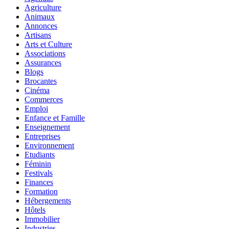
Agriculture
Animaux
Annonces
Artisans
Arts et Culture
Associations
Assurances
Blogs
Brocantes
Cinéma
Commerces
Emploi
Enfance et Famille
Enseignement
Entreprises
Environnement
Etudiants
Féminin
Festivals
Finances
Formation
Hébergements
Hôtels
Immobilier
Industries