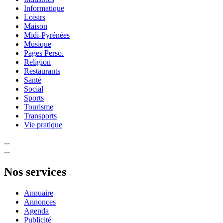
Informatique
Loisirs
Maison
Midi-Pyrénées
Musique
Pages Perso.
Religion
Restaurants
Santé
Social
Sports
Tourisme
Transports
Vie pratique
...
...
Nos services
Annuaire
Annonces
Agenda
Publicité