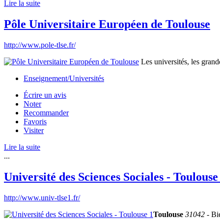
Lire la suite
Pôle Universitaire Européen de Toulouse
http://www.pole-tlse.fr/
Les universités, les grand
Enseignement/Universités
Écrire un avis
Noter
Recommander
Favoris
Visiter
Lire la suite
...
Université des Sciences Sociales - Toulouse
http://www.univ-tlse1.fr/
Toulouse
31042
- Bie