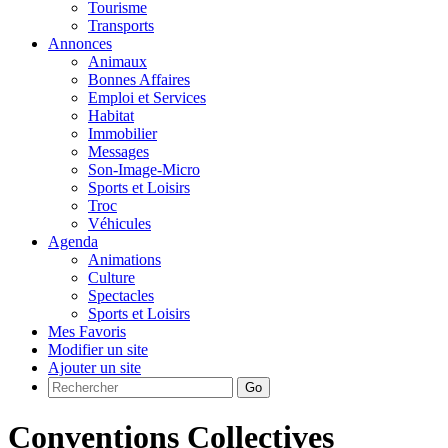
Tourisme
Transports
Annonces
Animaux
Bonnes Affaires
Emploi et Services
Habitat
Immobilier
Messages
Son-Image-Micro
Sports et Loisirs
Troc
Véhicules
Agenda
Animations
Culture
Spectacles
Sports et Loisirs
Mes Favoris
Modifier un site
Ajouter un site
Go
Conventions Collectives