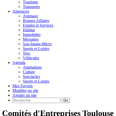
Tourisme
Transports
Annonces
Animaux
Bonnes Affaires
Emploi et Services
Habitat
Immobilier
Messages
Son-Image-Micro
Sports et Loisirs
Troc
Véhicules
Agenda
Animations
Culture
Spectacles
Sports et Loisirs
Mes Favoris
Modifier un site
Ajouter un site
Go
Comités d'Entreprises Toulouse