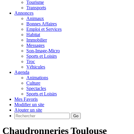
Tourisme
Transports
Annonces
Animaux
Bonnes Affaires
Emploi et Services
Habitat
Immobilier
Messages
Son-Image-Micro
Sports et Loisirs
Troc
Véhicules
Agenda
Animations
Culture
Spectacles
Sports et Loisirs
Mes Favoris
Modifier un site
Ajouter un site
Go
Chaudronneries Toulouse