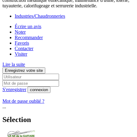
construction metallique etmecanique, maintenance d'usine, tôlerie,
tuyauterie, calorifugeage et serrurerie industrielle.
Industries/Chaudronneries
Écrire un avis
Noter
Recommander
Favoris
Contacter
Visiter
Lire la suite
Enregistrez votre site
S'enregistrer
connexion
Mot de passe oublié ?
...
Sélection