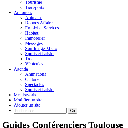
Tourisme
Transports
Annonces
Animaux
Bonnes Affaires
Emploi et Services
Habitat
Immobilier
Messages
Son-Image-Micro
Sports et Loisirs
Troc
Véhicules
Agenda
Animations
Culture
Spectacles
Sports et Loisirs
Mes Favoris
Modifier un site
Ajouter un site
Go
Guides Conférenciers Toulouse