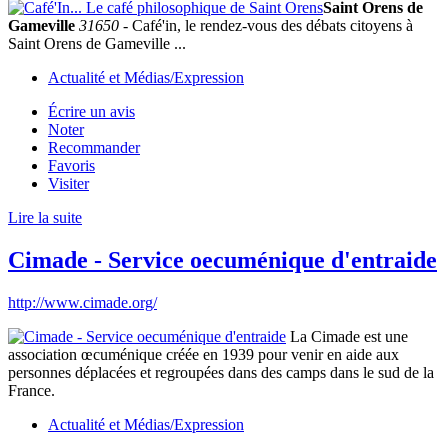
Saint Orens de
Gameville
31650
- Café'in, le rendez-vous des débats citoyens à
Saint Orens de Gameville ...
Actualité et Médias/Expression
Écrire un avis
Noter
Recommander
Favoris
Visiter
Lire la suite
Cimade - Service oecuménique d'entraide
http://www.cimade.org/
La Cimade est une
association œcuménique créée en 1939 pour venir en aide aux
personnes déplacées et regroupées dans des camps dans le sud de la
France.
Actualité et Médias/Expression