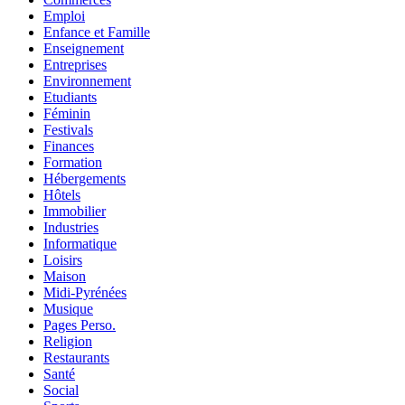
Emploi
Enfance et Famille
Enseignement
Entreprises
Environnement
Etudiants
Féminin
Festivals
Finances
Formation
Hébergements
Hôtels
Immobilier
Industries
Informatique
Loisirs
Maison
Midi-Pyrénées
Musique
Pages Perso.
Religion
Restaurants
Santé
Social