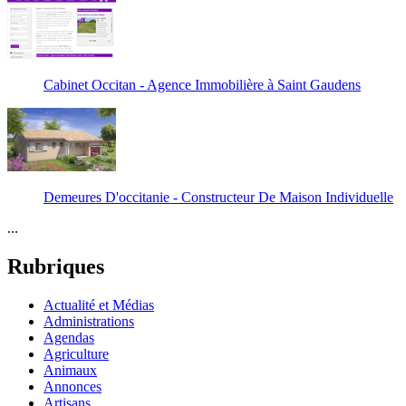
Cabinet Occitan - Agence Immobilière à Saint Gaudens
Demeures D'occitanie - Constructeur De Maison Individuelle
...
Rubriques
Actualité et Médias
Administrations
Agendas
Agriculture
Animaux
Annonces
Artisans