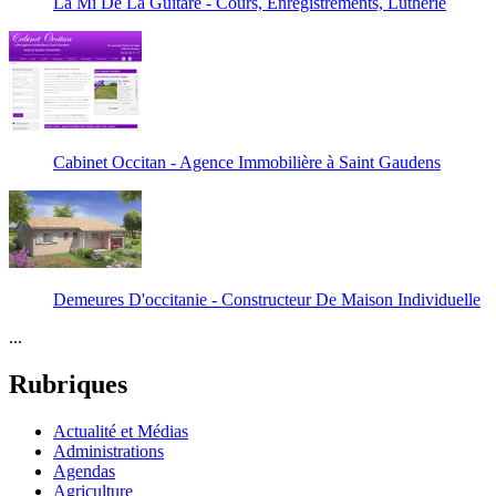
La Mi De La Guitare - Cours, Enregistrements, Lutherie
Cabinet Occitan - Agence Immobilière à Saint Gaudens
Demeures D'occitanie - Constructeur De Maison Individuelle
...
Rubriques
Actualité et Médias
Administrations
Agendas
Agriculture