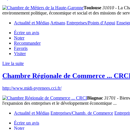
Toulouse
31010
- La Cha
environnement politique, économique et social et des missions de servic
Actualité et Médias
Artisans
Entreprises/Points d'Appui
Enseig
Écrire un avis
Noter
Recommander
Favoris
Visiter
Lire la suite
Chambre Régionale de Commerce ... CRC
http://www.midi-pyrenees.cci.fr/
Blagnac
31701
- Bienv
l'expansion des entreprises et le développement économique ...
Actualité et Médias
Entreprises/Chamb. de Commerce
Entrepri
Écrire un avis
Noter