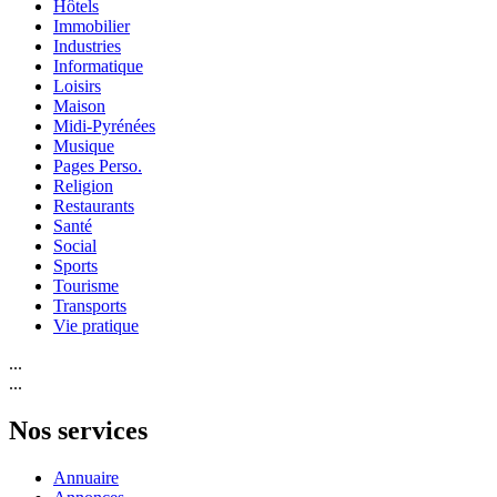
Hôtels
Immobilier
Industries
Informatique
Loisirs
Maison
Midi-Pyrénées
Musique
Pages Perso.
Religion
Restaurants
Santé
Social
Sports
Tourisme
Transports
Vie pratique
...
...
Nos services
Annuaire