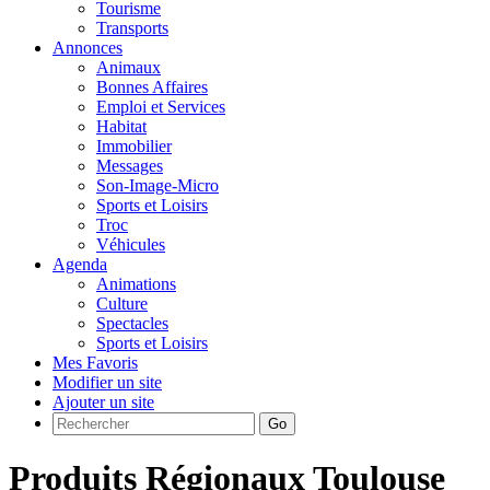
Tourisme
Transports
Annonces
Animaux
Bonnes Affaires
Emploi et Services
Habitat
Immobilier
Messages
Son-Image-Micro
Sports et Loisirs
Troc
Véhicules
Agenda
Animations
Culture
Spectacles
Sports et Loisirs
Mes Favoris
Modifier un site
Ajouter un site
Go
Produits Régionaux Toulouse