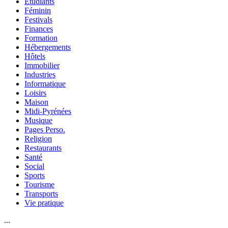
Etudiants
Féminin
Festivals
Finances
Formation
Hébergements
Hôtels
Immobilier
Industries
Informatique
Loisirs
Maison
Midi-Pyrénées
Musique
Pages Perso.
Religion
Restaurants
Santé
Social
Sports
Tourisme
Transports
Vie pratique
...