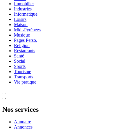
Immobilier
Industries
Informatique
Loisirs
Maison
Midi-Pyrénées
Musique
Pages Perso.
Religion
Restaurants
Santé
Social
Sports
Tourisme
Transports
Vie pratique
...
...
Nos services
Annuaire
Annonces