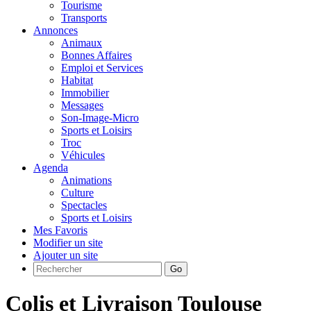
Tourisme
Transports
Annonces
Animaux
Bonnes Affaires
Emploi et Services
Habitat
Immobilier
Messages
Son-Image-Micro
Sports et Loisirs
Troc
Véhicules
Agenda
Animations
Culture
Spectacles
Sports et Loisirs
Mes Favoris
Modifier un site
Ajouter un site
Go
Colis et Livraison Toulouse