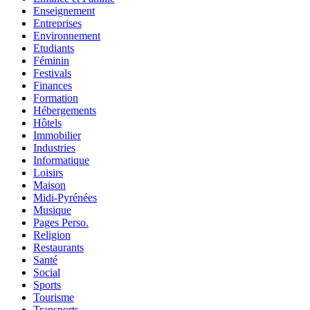
Enseignement
Entreprises
Environnement
Etudiants
Féminin
Festivals
Finances
Formation
Hébergements
Hôtels
Immobilier
Industries
Informatique
Loisirs
Maison
Midi-Pyrénées
Musique
Pages Perso.
Religion
Restaurants
Santé
Social
Sports
Tourisme
Transports