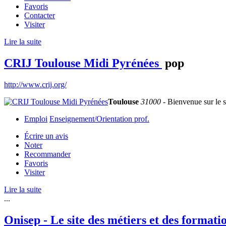
Favoris
Contacter
Visiter
Lire la suite
CRIJ Toulouse Midi Pyrénées
pop
http://www.crij.org/
Toulouse
31000
- Bienvenue sur le s
Emploi
Enseignement/Orientation prof.
Écrire un avis
Noter
Recommander
Favoris
Visiter
Lire la suite
...
Onisep - Le site des métiers et des formati