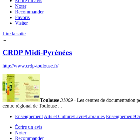
Écrire un avis
Noter
Recommander
Favoris
Visiter
Lire la suite
...
CRDP Midi-Pyrénées
http://www.crdp-toulouse.fr/
Toulouse
31069
- Les centres de documentation pé
centre régional de Toulouse ...
Enseignement
Arts et Culture/Livre/Librairies
Enseignement/Ori
Écrire un avis
Noter
Recommander