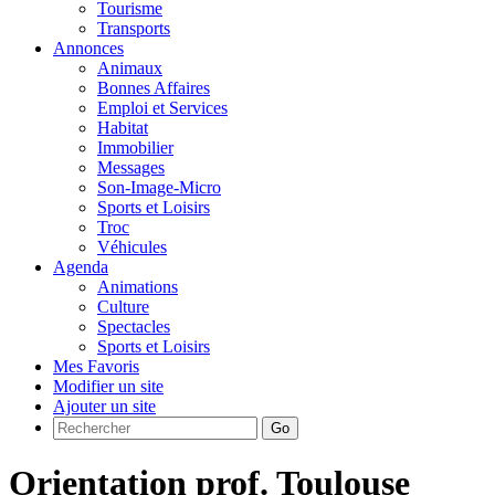
Tourisme
Transports
Annonces
Animaux
Bonnes Affaires
Emploi et Services
Habitat
Immobilier
Messages
Son-Image-Micro
Sports et Loisirs
Troc
Véhicules
Agenda
Animations
Culture
Spectacles
Sports et Loisirs
Mes Favoris
Modifier un site
Ajouter un site
Go
Orientation prof. Toulouse