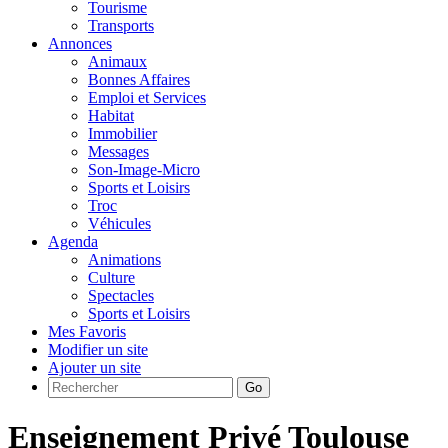
Tourisme
Transports
Annonces
Animaux
Bonnes Affaires
Emploi et Services
Habitat
Immobilier
Messages
Son-Image-Micro
Sports et Loisirs
Troc
Véhicules
Agenda
Animations
Culture
Spectacles
Sports et Loisirs
Mes Favoris
Modifier un site
Ajouter un site
Go
Enseignement Privé Toulouse