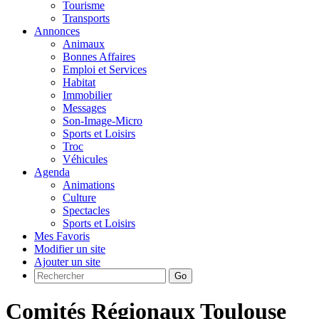
Tourisme
Transports
Annonces
Animaux
Bonnes Affaires
Emploi et Services
Habitat
Immobilier
Messages
Son-Image-Micro
Sports et Loisirs
Troc
Véhicules
Agenda
Animations
Culture
Spectacles
Sports et Loisirs
Mes Favoris
Modifier un site
Ajouter un site
Go
Comités Régionaux Toulouse