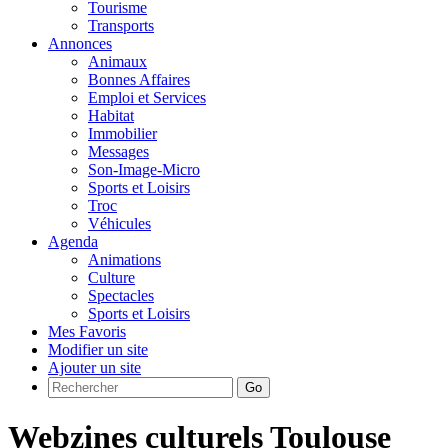
Tourisme
Transports
Annonces
Animaux
Bonnes Affaires
Emploi et Services
Habitat
Immobilier
Messages
Son-Image-Micro
Sports et Loisirs
Troc
Véhicules
Agenda
Animations
Culture
Spectacles
Sports et Loisirs
Mes Favoris
Modifier un site
Ajouter un site
Go
Webzines culturels Toulouse