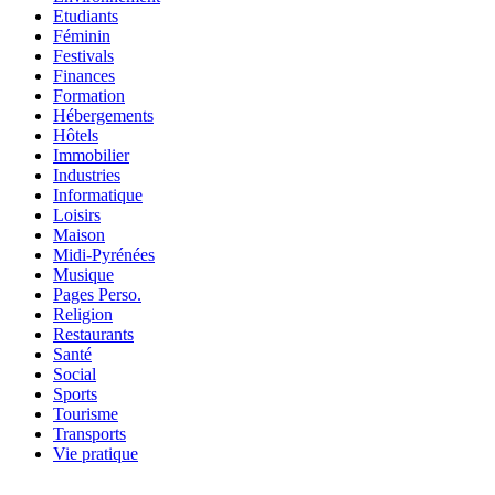
Etudiants
Féminin
Festivals
Finances
Formation
Hébergements
Hôtels
Immobilier
Industries
Informatique
Loisirs
Maison
Midi-Pyrénées
Musique
Pages Perso.
Religion
Restaurants
Santé
Social
Sports
Tourisme
Transports
Vie pratique
...