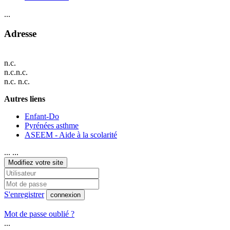
...
Adresse
n.c.
n.c.n.c.
n.c. n.c.
Autres liens
Enfant-Do
Pyrénées asthme
ASEEM - Aide à la scolarité
... ...
Modifiez votre site
S'enregistrer
connexion
Mot de passe oublié ?
...