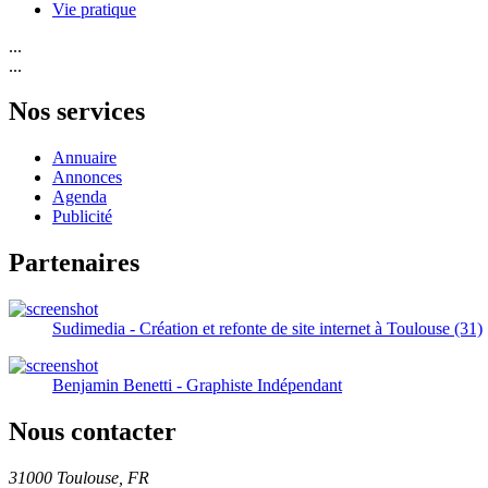
Vie pratique
...
...
Nos services
Annuaire
Annonces
Agenda
Publicité
Partenaires
Sudimedia - Création et refonte de site internet à Toulouse (31)
Benjamin Benetti - Graphiste Indépendant
Nous contacter
31000 Toulouse, FR