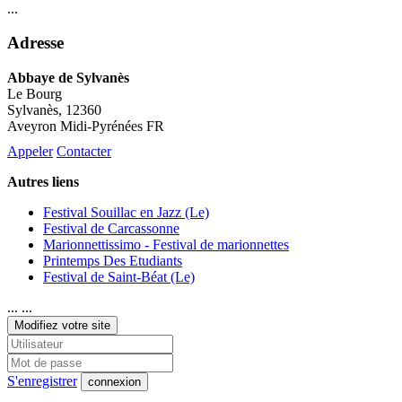
...
Adresse
Abbaye de Sylvanès
Le Bourg
Sylvanès
, 12360
Aveyron Midi-Pyrénées FR
Appeler
Contacter
Autres liens
Festival Souillac en Jazz (Le)
Festival de Carcassonne
Marionnettissimo - Festival de marionnettes
Printemps Des Etudiants
Festival de Saint-Béat (Le)
... ...
Modifiez votre site
S'enregistrer
connexion