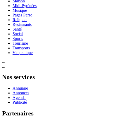
Maison
Midi-Pyrénées
Musique
Pages Perso.
Religion
Restaurants
Santé
Social
Sports
Tourisme
Transports
Vie pratique
...
...
Nos services
Annuaire
Annonces
Agenda
Publicité
Partenaires