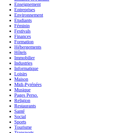
Enseignement
Entreprises
Environnement
Etudiants
Féminin
Festivals
Finances
Formation
Hébergements
Hôtels
Immobilier
Industries
Informatique
Loisirs
Maison
Midi-Pyrénées
Musique
Pages Perso.
Religion
Restaurants
Santé
Social
Sports
Tourisme
Transports