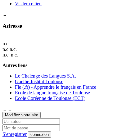
Visiter ce lien
...
Adresse
n.c.
n.c.n.c.
n.c. n.c.
Autres liens
Le Chalenge des Langues S.A.
Goethe-Institut Toulouse
Fle (.fr) - Apprendre le français en France
Ecole de langue française de Toulouse
Ecole Coréenne de Toulouse (ECT)
... ...
Modifiez votre site
S'enregistrer
connexion