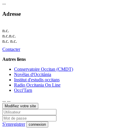
...
Adresse
n.c.
n.c.n.c.
n.c. n.c.
Contacter
Autres liens
Conservatoire Occitan (CMDT)
Novèlas d'Occitània
Institut d'estudis occitans
Radio Occitania On Line
Occi'Tarn
... ...
Modifiez votre site
S'enregistrer
connexion