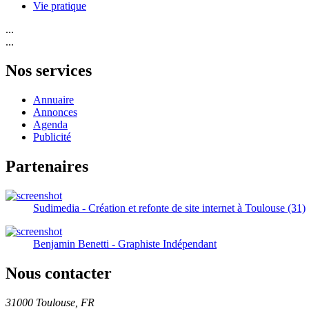
Vie pratique
...
...
Nos services
Annuaire
Annonces
Agenda
Publicité
Partenaires
Sudimedia - Création et refonte de site internet à Toulouse (31)
Benjamin Benetti - Graphiste Indépendant
Nous contacter
31000 Toulouse, FR