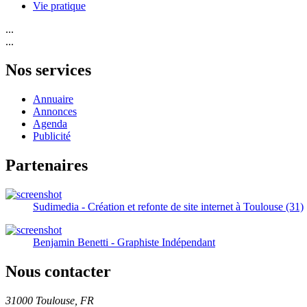
Vie pratique
...
...
Nos services
Annuaire
Annonces
Agenda
Publicité
Partenaires
Sudimedia - Création et refonte de site internet à Toulouse (31)
Benjamin Benetti - Graphiste Indépendant
Nous contacter
31000 Toulouse, FR