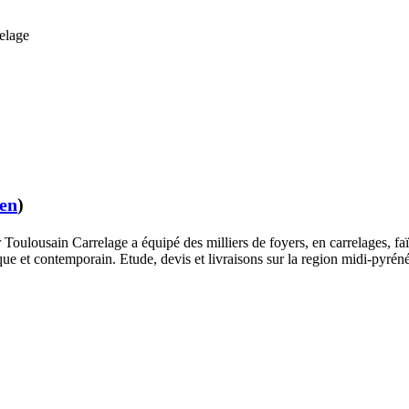
elage
ien
)
oulousain Carrelage a équipé des milliers de foyers, en carrelages, faïen
que et contemporain. Etude, devis et livraisons sur la region midi-pyréné