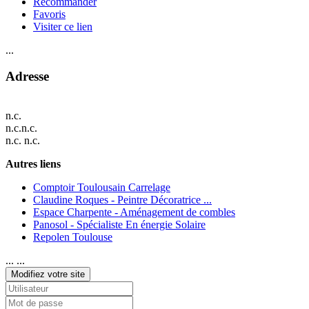
Recommander
Favoris
Visiter ce lien
...
Adresse
n.c.
n.c.n.c.
n.c. n.c.
Autres liens
Comptoir Toulousain Carrelage
Claudine Roques - Peintre Décoratrice ...
Espace Charpente - Aménagement de combles
Panosol - Spécialiste En énergie Solaire
Repolen Toulouse
... ...
Modifiez votre site