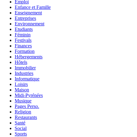
Emploi
Enfance et Famille
Enseignement
Entreprises
Environnement
Etudiants
Féminin
Festivals
Finances
Formation
Hébergements
Hôtels
Immobilier
Industries
Informatique
Loisirs
Maison
Midi-Pyrénées
Musique
Pages Perso.
Religion
Restaurants
Santé
Social
Sports