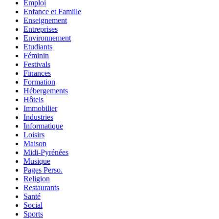
Emploi
Enfance et Famille
Enseignement
Entreprises
Environnement
Etudiants
Féminin
Festivals
Finances
Formation
Hébergements
Hôtels
Immobilier
Industries
Informatique
Loisirs
Maison
Midi-Pyrénées
Musique
Pages Perso.
Religion
Restaurants
Santé
Social
Sports