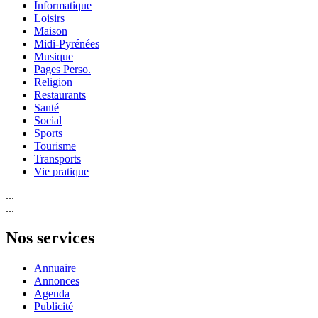
Informatique
Loisirs
Maison
Midi-Pyrénées
Musique
Pages Perso.
Religion
Restaurants
Santé
Social
Sports
Tourisme
Transports
Vie pratique
...
...
Nos services
Annuaire
Annonces
Agenda
Publicité