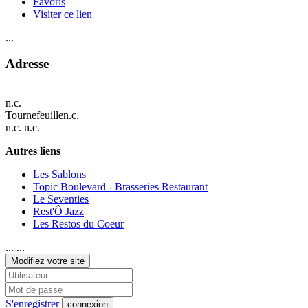
Favoris
Visiter ce lien
...
Adresse
n.c.
Tournefeuille
n.c.
n.c. n.c.
Autres liens
Les Sablons
Topic Boulevard - Brasseries Restaurant
Le Seventies
Rest'Ô Jazz
Les Restos du Coeur
... ...
Modifiez votre site
S'enregistrer
connexion