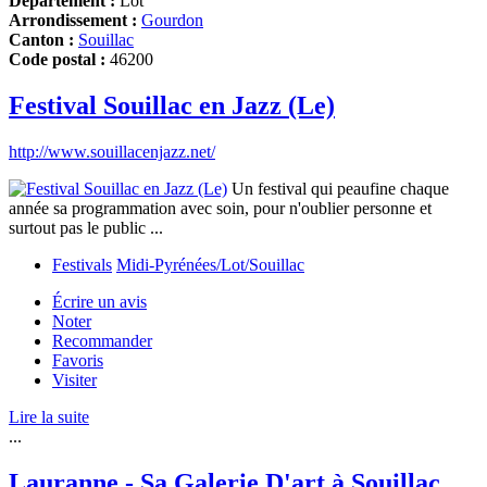
Département :
Lot
Arrondissement :
Gourdon
Canton :
Souillac
Code postal :
46200
Festival Souillac en Jazz (Le)
http://www.souillacenjazz.net/
Un festival qui peaufine chaque
année sa programmation avec soin, pour n'oublier personne et
surtout pas le public ...
Festivals
Midi-Pyrénées/Lot/Souillac
Écrire un avis
Noter
Recommander
Favoris
Visiter
Lire la suite
...
Lauranne - Sa Galerie D'art à Souillac