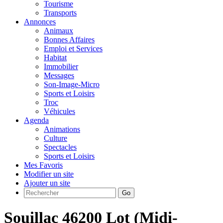
Tourisme
Transports
Annonces
Animaux
Bonnes Affaires
Emploi et Services
Habitat
Immobilier
Messages
Son-Image-Micro
Sports et Loisirs
Troc
Véhicules
Agenda
Animations
Culture
Spectacles
Sports et Loisirs
Mes Favoris
Modifier un site
Ajouter un site
Go
Souillac 46200 Lot (Midi-