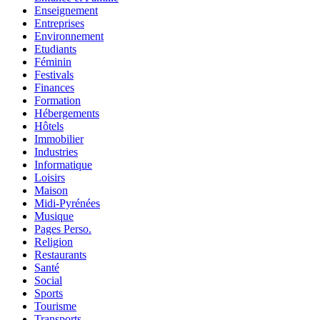
Enseignement
Entreprises
Environnement
Etudiants
Féminin
Festivals
Finances
Formation
Hébergements
Hôtels
Immobilier
Industries
Informatique
Loisirs
Maison
Midi-Pyrénées
Musique
Pages Perso.
Religion
Restaurants
Santé
Social
Sports
Tourisme
Transports