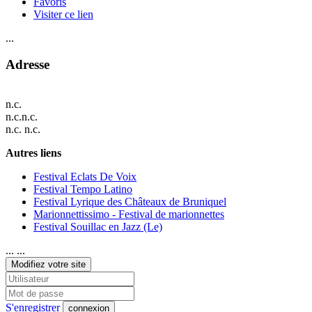
Favoris
Visiter ce lien
...
Adresse
n.c.
n.c.n.c.
n.c. n.c.
Autres liens
Festival Eclats De Voix
Festival Tempo Latino
Festival Lyrique des Châteaux de Bruniquel
Marionnettissimo - Festival de marionnettes
Festival Souillac en Jazz (Le)
... ...
Modifiez votre site
S'enregistrer
connexion