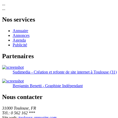
...
...
Nos services
Annuaire
Annonces
Agenda
Publicité
Partenaires
Sudimedia - Création et refonte de site internet à Toulouse (31)
Benjamin Benetti - Graphiste Indépendant
Nous contacter
31000 Toulouse, FR
Tél.: 0 562 162 ***
Site web:
toulouse-annuaire.com