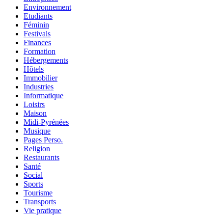
Environnement
Etudiants
Féminin
Festivals
Finances
Formation
Hébergements
Hôtels
Immobilier
Industries
Informatique
Loisirs
Maison
Midi-Pyrénées
Musique
Pages Perso.
Religion
Restaurants
Santé
Social
Sports
Tourisme
Transports
Vie pratique