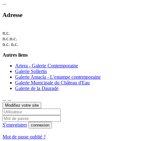
...
Adresse
n.c.
n.c.n.c.
n.c. n.c.
Autres liens
Artera - Galerie Contemporaine
Galerie Sollertis
Galerie Amacla - L'estampe contemporaine
Galerie Municipale du Château d'Eau
Galerie de la Daurade
... ...
Modifiez votre site
S'enregistrer
connexion
Mot de passe oublié ?