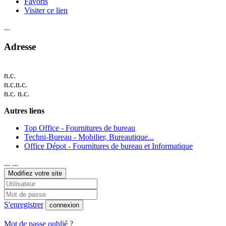
Favoris
Visiter ce lien
...
Adresse
n.c.
n.c.n.c.
n.c. n.c.
Autres liens
Top Office - Fournitures de bureau
Techni-Bureau - Mobilier, Bureautique...
Office Dépot - Fournitures de bureau et Informatique
... ...
Modifiez votre site
S'enregistrer
connexion
Mot de passe oublié ?