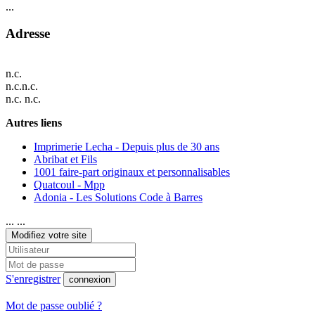
...
Adresse
n.c.
n.c.n.c.
n.c. n.c.
Autres liens
Imprimerie Lecha - Depuis plus de 30 ans
Abribat et Fils
1001 faire-part originaux et personnalisables
Quatcoul - Mpp
Adonia - Les Solutions Code à Barres
... ...
Modifiez votre site
S'enregistrer
connexion
Mot de passe oublié ?