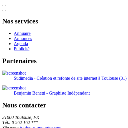
...
...
Nos services
Annuaire
Annonces
Agenda
Publicité
Partenaires
Sudimedia - Création et refonte de site internet à Toulouse (31)
Benjamin Benetti - Graphiste Indépendant
Nous contacter
31000 Toulouse, FR
Tél.: 0 562 162 ***
Site web:
toulouse-annuaire.com