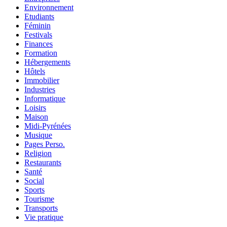
Environnement
Etudiants
Féminin
Festivals
Finances
Formation
Hébergements
Hôtels
Immobilier
Industries
Informatique
Loisirs
Maison
Midi-Pyrénées
Musique
Pages Perso.
Religion
Restaurants
Santé
Social
Sports
Tourisme
Transports
Vie pratique