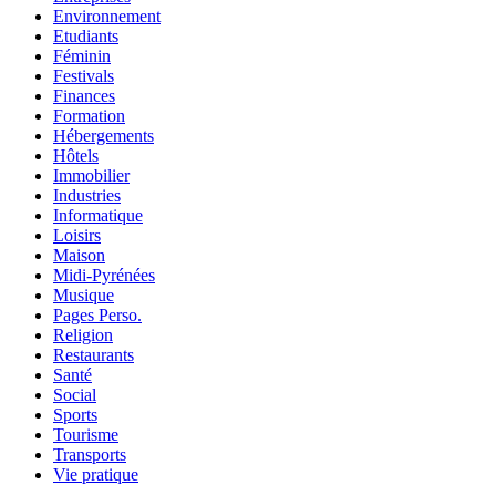
Environnement
Etudiants
Féminin
Festivals
Finances
Formation
Hébergements
Hôtels
Immobilier
Industries
Informatique
Loisirs
Maison
Midi-Pyrénées
Musique
Pages Perso.
Religion
Restaurants
Santé
Social
Sports
Tourisme
Transports
Vie pratique