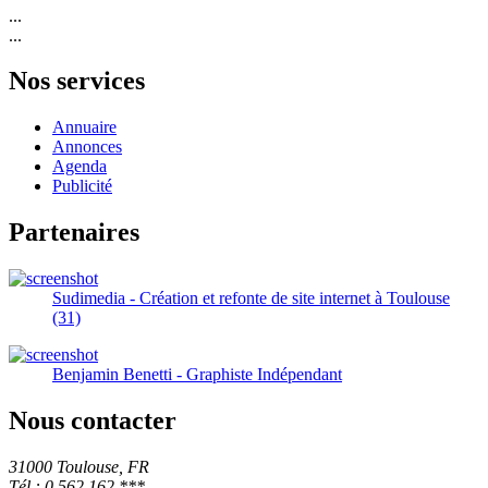
...
...
Nos services
Annuaire
Annonces
Agenda
Publicité
Partenaires
Sudimedia - Création et refonte de site internet à Toulouse
(31)
Benjamin Benetti - Graphiste Indépendant
Nous contacter
31000 Toulouse, FR
Tél.: 0 562 162 ***