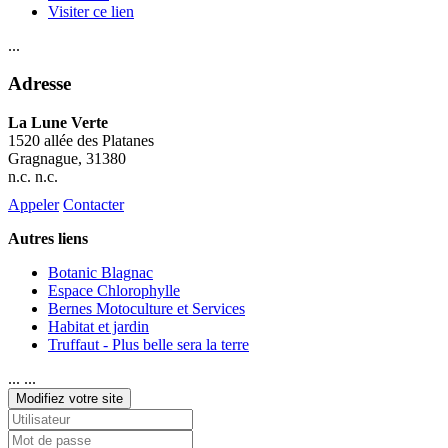
Visiter ce lien
...
Adresse
La Lune Verte
1520 allée des Platanes
Gragnague
, 31380
n.c. n.c.
Appeler
Contacter
Autres liens
Botanic Blagnac
Espace Chlorophylle
Bernes Motoculture et Services
Habitat et jardin
Truffaut - Plus belle sera la terre
... ...
Modifiez votre site