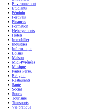
Environnement
Etudiants
Féminin
Festivals
Finances
Formation
Hébergements
Hôtels
Immobilier
Industries
Informatique
Loisirs
Maison
Midi-Pyrénées
Musique
Pages Perso.
Religion
Restaurants
Santé
Social
Sports
Tourisme
Transports
Vie pratique