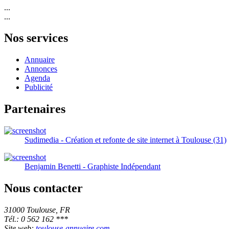
...
...
Nos services
Annuaire
Annonces
Agenda
Publicité
Partenaires
Sudimedia - Création et refonte de site internet à Toulouse (31)
Benjamin Benetti - Graphiste Indépendant
Nous contacter
31000 Toulouse, FR
Tél.: 0 562 162 ***
Site web:
toulouse-annuaire.com