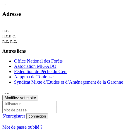
...
Adresse
n.c.
n.c.n.c.
n.c. n.c.
Autres liens
Office National des Forêts
Association MIGADO
Fédération de Pêche du Gers
Aappma de Toulouse
Syndicat Mixte d’Etudes et d’Aménagement de la Garonne
... ...
Modifiez votre site
S'enregistrer
connexion
Mot de passe oublié ?