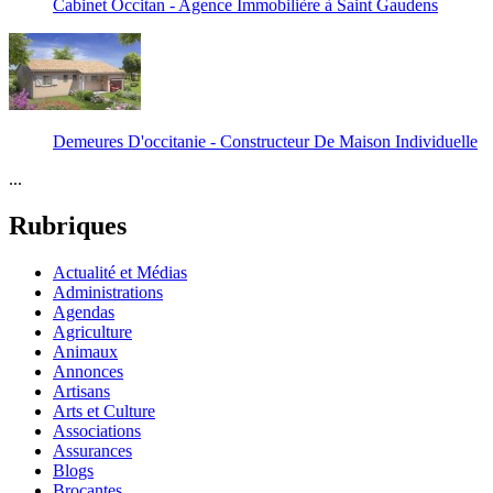
Cabinet Occitan - Agence Immobilière à Saint Gaudens
Demeures D'occitanie - Constructeur De Maison Individuelle
...
Rubriques
Actualité et Médias
Administrations
Agendas
Agriculture
Animaux
Annonces
Artisans
Arts et Culture
Associations
Assurances
Blogs
Brocantes