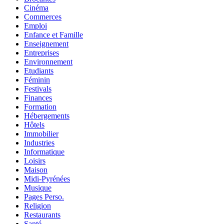
Cinéma
Commerces
Emploi
Enfance et Famille
Enseignement
Entreprises
Environnement
Etudiants
Féminin
Festivals
Finances
Formation
Hébergements
Hôtels
Immobilier
Industries
Informatique
Loisirs
Maison
Midi-Pyrénées
Musique
Pages Perso.
Religion
Restaurants
Santé